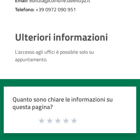
Email:
edilizia@comune.lavello.pz.it
Telefono:
+39 0972 090 951
Ulteriori informazioni
L'accesso agli uffici è possibile solo su
appuntamento.
Quanto sono chiare le informazioni su
questa pagina?
Valuta da 1 a 5 stelle la pagina
Valuta 1 stelle su 5
Valuta 2 stelle su 5
Valuta 3 stelle su 5
Valuta 4 stelle su 5
Valuta 5 stelle su 5