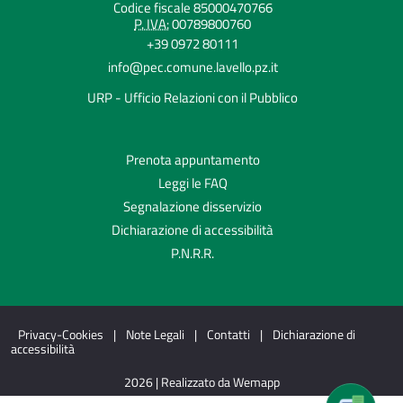
Codice fiscale 85000470766
P. IVA:
00789800760
+39 0972 80111
info@pec.comune.lavello.pz.it
URP - Ufficio Relazioni con il Pubblico
Prenota appuntamento
Leggi le FAQ
Segnalazione disservizio
Dichiarazione di accessibilità
P.N.R.R.
Privacy-Cookies
|
Note Legali
|
Contatti
|
Dichiarazione di
accessibilità
2026 | Realizzato da Wemapp