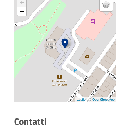
+
−
Leaflet
| ©
OpenStreetMap
Contatti