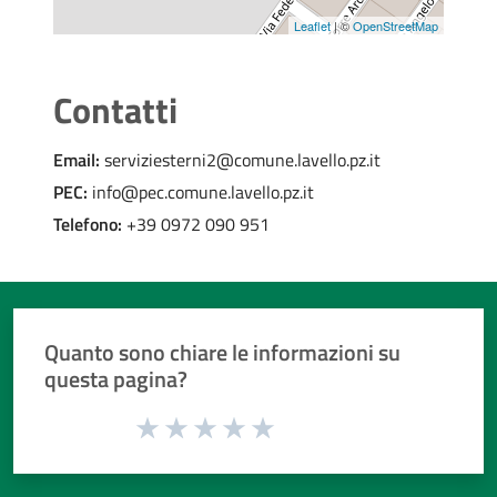
Leaflet
| ©
OpenStreetMap
Contatti
Email:
serviziesterni2@comune.lavello.pz.it
PEC:
info@pec.comune.lavello.pz.it
Telefono:
+39 0972 090 951
Quanto sono chiare le informazioni su
questa pagina?
Valuta da 1 a 5 stelle la pagina
Valuta 1 stelle su 5
Valuta 2 stelle su 5
Valuta 3 stelle su 5
Valuta 4 stelle su 5
Valuta 5 stelle su 5