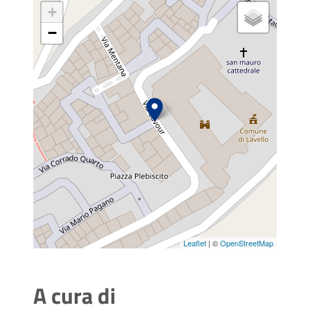
+
−
Leaflet
| ©
OpenStreetMap
A cura di