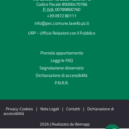
Codice fiscale 85000470766
P. IVA:
00789800760
+39 0972 80111
info@pec.comune.lavello.pz.it
URP - Ufficio Relazioni con il Pubblico
Prenota appuntamento
Leggi le FAQ
Segnalazione disservizio
Dichiarazione di accessibilità
P.N.R.R.
Privacy-Cookies
|
Note Legali
|
Contatti
|
Dichiarazione di
accessibilità
2026 | Realizzato da Wemapp