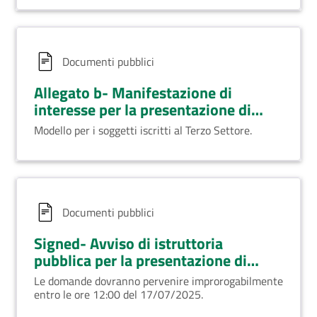
Documenti pubblici
Allegato b- Manifestazione di
interesse per la presentazione di
proposte per la realizzazione di
Modello per i soggetti iscritti al Terzo Settore.
attività socio educative dei comuni
in favore dei minori
Documenti pubblici
Signed- Avviso di istruttoria
pubblica per la presentazione di
proposte per la realizzazione di
Le domande dovranno pervenire improrogabilmente
attività socio educative dei comuni
entro le ore 12:00 del 17/07/2025.
in favore dei minori- Anno 2025