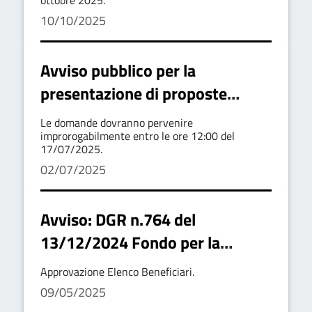
ottobre 2025.
10/10/2025
Avviso pubblico per la
presentazione di proposte
socio- culturali da realizzare nel
Le domande dovranno pervenire
periodo luglio/ottobre 2025
improrogabilmente entro le ore 12:00 del
17/07/2025.
02/07/2025
Avviso: DGR n.764 del
13/12/2024 Fondo per la
promozione dell’attività
Approvazione Elenco Beneficiari.
sportiva di base sui territori
09/05/2025
(legge 178/2020 art.1 comma