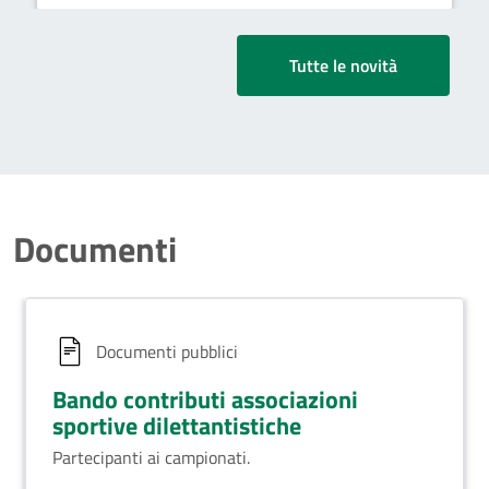
561) – Misure di finanziamento
ai Comuni per l’erogazione dei
Tutte le novità
“Buoni Sport”
Documenti
Documenti pubblici
Bando contributi associazioni
sportive dilettantistiche
Partecipanti ai campionati.