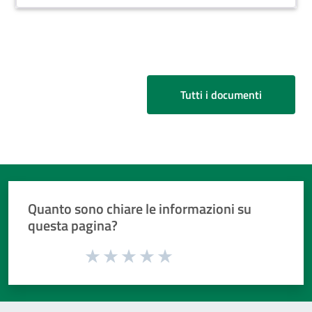
Tutti i documenti
Quanto sono chiare le informazioni su
questa pagina?
Valuta da 1 a 5 stelle la pagina
Valuta 1 stelle su 5
Valuta 2 stelle su 5
Valuta 3 stelle su 5
Valuta 4 stelle su 5
Valuta 5 stelle su 5