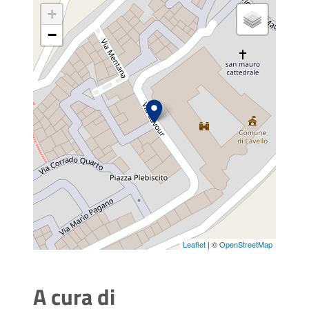
+
−
Leaflet
| ©
OpenStreetMap
A cura di