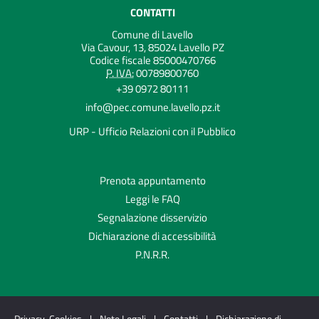
CONTATTI
Comune di Lavello
Via Cavour, 13, 85024 Lavello PZ
Codice fiscale 85000470766
P. IVA:
00789800760
+39 0972 80111
info@pec.comune.lavello.pz.it
URP - Ufficio Relazioni con il Pubblico
Prenota appuntamento
Leggi le FAQ
Segnalazione disservizio
Dichiarazione di accessibilità
P.N.R.R.
Privacy-Cookies
|
Note Legali
|
Contatti
|
Dichiarazione di