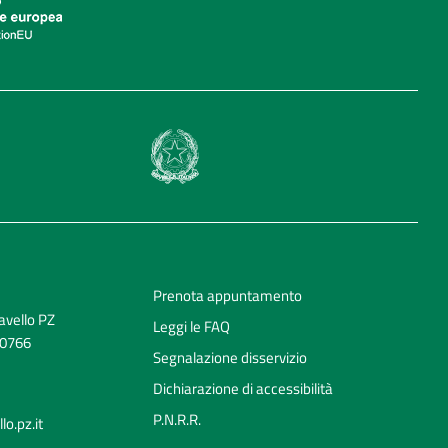
Prenota appuntamento
avello PZ
Leggi le FAQ
70766
Segnalazione disservizio
Dichiarazione di accessibilità
P.N.R.R.
o.pz.it