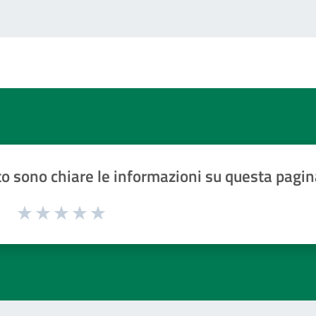
o sono chiare le informazioni su questa pagin
1 a 5 stelle la pagina
Valuta 1 stelle su 5
Valuta 2 stelle su 5
Valuta 3 stelle su 5
Valuta 4 stelle su 5
Valuta 5 stelle su 5