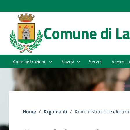
Comune di La
Amministrazione
Novità
Servizi
Vivere La
Home
/
Argomenti
/
Amministrazione elettron