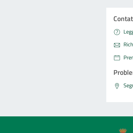
Contat
Legg
Rich
Pre
Proble
Segn