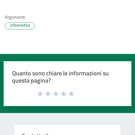
Argomenti
urbanistica
Quanto sono chiare le informazioni su
questa pagina?
Valuta da 1 a 5 stelle la pagina
Valuta 1 stelle su 5
Valuta 2 stelle su 5
Valuta 3 stelle su 5
Valuta 4 stelle su 5
Valuta 5 stelle su 5