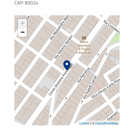
CAP: 85024
+
−
Leaflet
| ©
OpenStreetMap