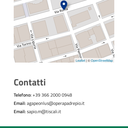
Leaflet
| ©
OpenStreetMap
Contatti
Telefono:
+39 366 2000 0948
Email:
agapeonlus@operapadrepio.it
Email:
sapio.m@tiscali.it