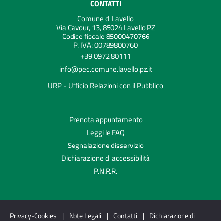
CONTATTI
Comune di Lavello
Via Cavour, 13, 85024 Lavello PZ
Codice fiscale 85000470766
P. IVA:
00789800760
+39 0972 80111
info@pec.comune.lavello.pz.it
URP - Ufficio Relazioni con il Pubblico
Prenota appuntamento
Leggi le FAQ
Segnalazione disservizio
Dichiarazione di accessibilità
P.N.R.R.
Privacy-Cookies
|
Note Legali
|
Contatti
|
Dichiarazione di