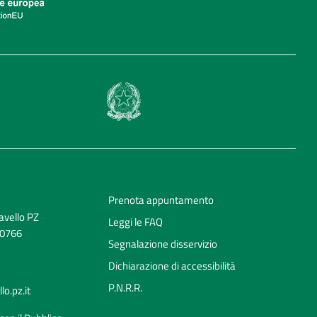
Prenota appuntamento
avello PZ
Leggi le FAQ
70766
Segnalazione disservizio
Dichiarazione di accessibilità
P.N.R.R.
o.pz.it