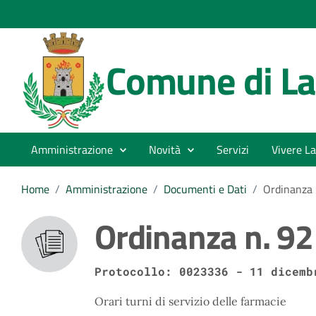
Comune di La
Amministrazione
Novità
Servizi
Vivere La
Home
/
Amministrazione
/
Documenti e Dati
/
Ordinanza 
Ordinanza n. 9
Protocollo: 0023336 - 11 dicemb
Orari turni di servizio delle farmacie