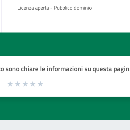
Licenza aperta - Pubblico dominio
o sono chiare le informazioni su questa pagin
1 a 5 stelle la pagina
Valuta 1 stelle su 5
Valuta 2 stelle su 5
Valuta 3 stelle su 5
Valuta 4 stelle su 5
Valuta 5 stelle su 5