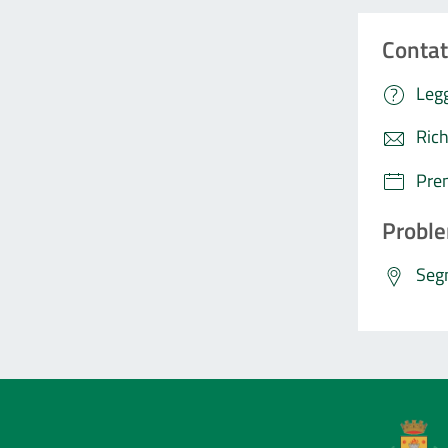
Contat
Legg
Rich
Pre
Proble
Segn