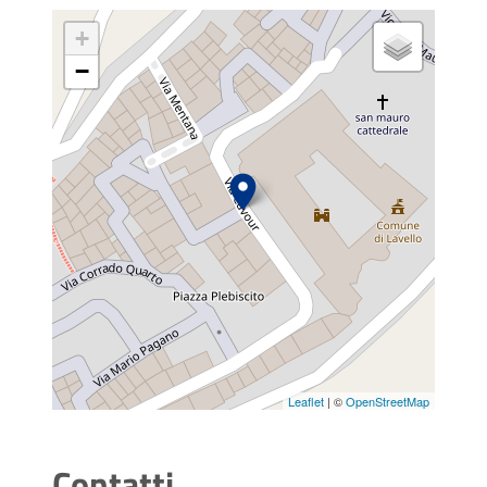
+
−
Leaflet
| ©
OpenStreetMap
Contatti