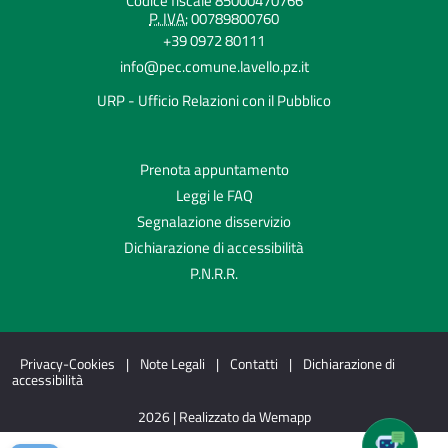
Codice fiscale 85000470766
P. IVA:
00789800760
+39 0972 80111
info@pec.comune.lavello.pz.it
URP - Ufficio Relazioni con il Pubblico
Prenota appuntamento
Leggi le FAQ
Segnalazione disservizio
Dichiarazione di accessibilità
P.N.R.R.
Privacy-Cookies
|
Note Legali
|
Contatti
|
Dichiarazione di
accessibilità
2026 | Realizzato da Wemapp