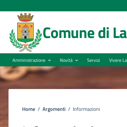
Comune di La
Amministrazione
Novità
Servizi
Vivere La
Home
/
Argomenti
/
Informazioni