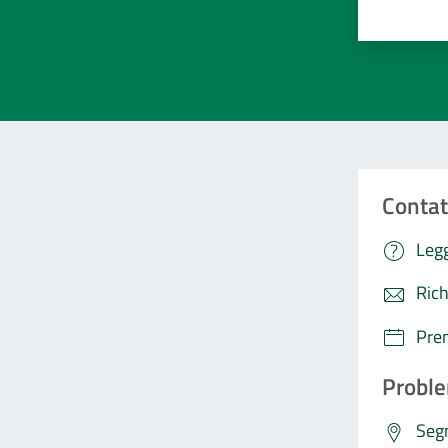
Contat
Legg
Rich
Pre
Proble
Segn