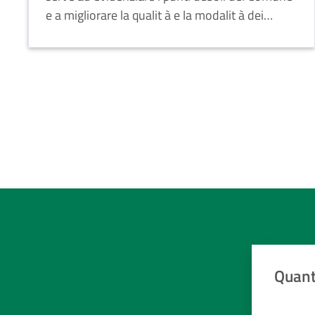
e a migliorare la qualit à e la modalit à dei
servizi offerti.
Quant
Valuta da 