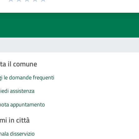
Valuta 1 stelle su 5
Valuta 2 stelle su 5
Valuta 3 stelle su 5
Valuta 4 stelle su 5
Valuta 5 stelle su 5
ta il comune
i le domande frequenti
iedi assistenza
nota appuntamento
mi in città
ala disservizio