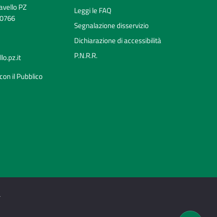
avello PZ
Leggi le FAQ
70766
Segnalazione disservizio
Dichiarazione di accessibilità
P.N.R.R.
o.pz.it
con il Pubblico
Ciao 👋
Come posso esserti utile?
smart_toy
à