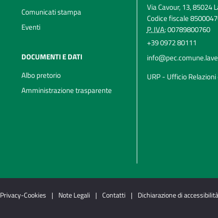
Via Cavour, 13, 85024 L
Comunicati stampa
Codice fiscale 850004
Eventi
P. IVA:
00789800760
+39 0972 80111
DOCUMENTI E DATI
info@pec.comune.lavell
Albo pretorio
URP - Ufficio Relazioni 
Amministrazione trasparente
Privacy-Cookies
|
Note Legali
|
Contatti
|
Dichiarazione di accessibilit