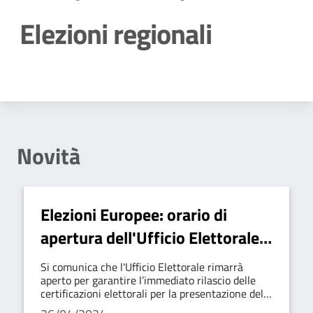
Elezioni regionali
Dettagli della notizia
Novità
Elezioni Europee: orario di
apertura dell'Ufficio Elettorale
per il rilascio delle certificazioni
Si comunica che l'Ufficio Elettorale rimarrà
elettorali per la presentazione
aperto per garantire l’immediato rilascio delle
certificazioni elettorali per la presentazione delle
delle liste
liste per le Elezioni Europee del 8-9 giugno