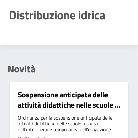
Distribuzione idrica
Dettagli della notizia
Novità
Sospensione anticipata delle
attività didattiche nelle scuole a
causa dell'interruzione
Ordinanza per la sospensione anticipata delle
temporanea dell'erogazione
attività didattiche nelle scuole a causa
dell'interruzione temporanea dell'erogazione
idrica del giorno 04 giugno 2025
idrica del giorno 04 giugno 2025