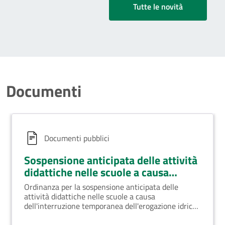
Tutte le novità
Documenti
Documenti pubblici
Sospensione anticipata delle attività
didattiche nelle scuole a causa
dell'interruzione temporanea
Ordinanza per la sospensione anticipata delle
dell'erogazione idrica del giorno 04
attività didattiche nelle scuole a causa
giugno 2025
dell'interruzione temporanea dell'erogazione idrica
del giorno 04 giugno 2025