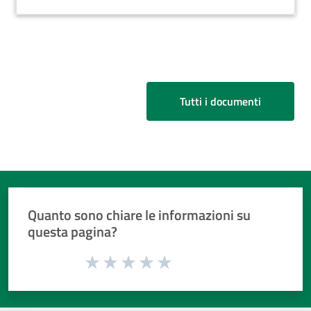
Tutti i documenti
Quanto sono chiare le informazioni su
questa pagina?
Valuta da 1 a 5 stelle la pagina
Valuta 1 stelle su 5
Valuta 2 stelle su 5
Valuta 3 stelle su 5
Valuta 4 stelle su 5
Valuta 5 stelle su 5