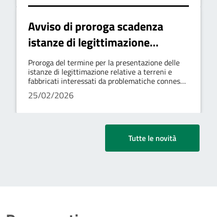
Avviso di proroga scadenza
istanze di legittimazione
relative a terreni e fabbricati al
Proroga del termine per la presentazione delle
30 giugno 2026
istanze di legittimazione relative a terreni e
fabbricati interessati da problematiche connesse
al demanio
25/02/2026
Tutte le novità