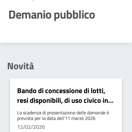
Demanio pubblico
Dettagli della notizia
Novità
Bando di concessione di lotti,
resi disponibili, di uso civico in
libero possesso dell'ente
La scadenza di presentazione delle domande è
rientranti nel demanio collettivo
prevista per la data dell'11 marzo 2026
12/02/2026