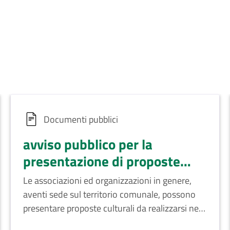
Documenti pubblici
avviso pubblico per la
presentazione di proposte
culturali da realizzare nel
Le associazioni ed organizzazioni in genere,
periodo novembre/gennaio
aventi sede sul territorio comunale, possono
2025
presentare proposte culturali da realizzarsi nel
periodo che va dal mese di novembre p.v. al 6