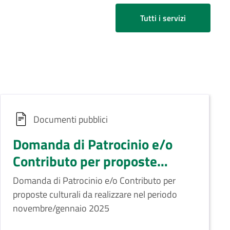
Tutti i servizi
Documenti pubblici
Domanda di Patrocinio e/o
Contributo per proposte
culturali da realizzare nel
Domanda di Patrocinio e/o Contributo per
periodo novembre/gennaio
proposte culturali da realizzare nel periodo
2025
novembre/gennaio 2025