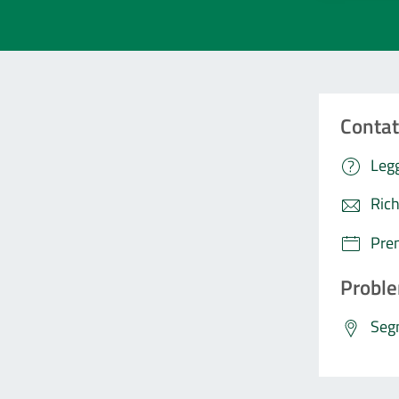
Contat
Legg
Rich
Pre
Proble
Segn