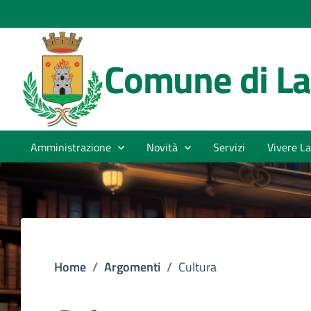
Comune di La
Amministrazione
Novità
Servizi
Vivere La
Home
/
Argomenti
/
Cultura