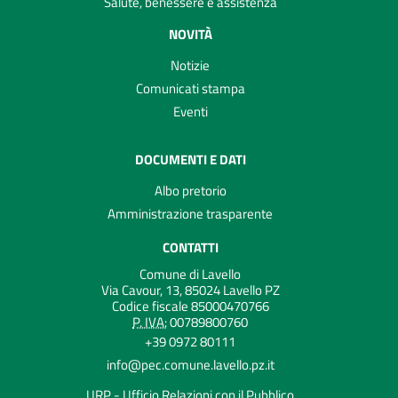
Salute, benessere e assistenza
NOVITÀ
Notizie
Comunicati stampa
Eventi
DOCUMENTI E DATI
Albo pretorio
Amministrazione trasparente
CONTATTI
Comune di Lavello
Via Cavour, 13, 85024 Lavello PZ
Codice fiscale 85000470766
P. IVA:
00789800760
+39 0972 80111
info@pec.comune.lavello.pz.it
URP - Ufficio Relazioni con il Pubblico