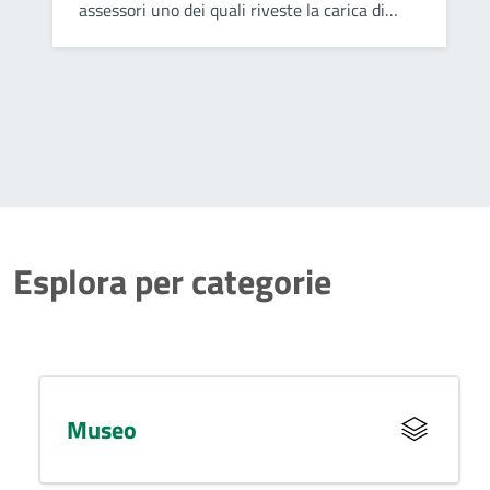
assessori uno dei quali riveste la carica di
vicesindaco. Collabora con il sindaco nel
governo del comune ed opera attraverso
deliberazioni collegiali.
Esplora per categorie
Museo