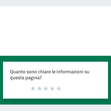
Quanto sono chiare le informazioni su
questa pagina?
Valuta da 1 a 5 stelle la pagina
Valuta 1 stelle su 5
Valuta 2 stelle su 5
Valuta 3 stelle su 5
Valuta 4 stelle su 5
Valuta 5 stelle su 5