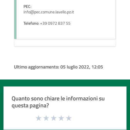
PEC
:
info@pec.comune.lavello.pz.it
Telefono
: +39 0972 837 55
Ultimo aggiornamento:
05 luglio 2022, 12:05
Quanto sono chiare le informazioni su
questa pagina?
Valuta da 1 a 5 stelle la pagina
Valuta 1 stelle su 5
Valuta 2 stelle su 5
Valuta 3 stelle su 5
Valuta 4 stelle su 5
Valuta 5 stelle su 5