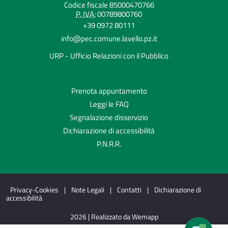
Codice fiscale 85000470766
P. IVA:
00789800760
+39 0972 80111
info@pec.comune.lavello.pz.it
URP - Ufficio Relazioni con il Pubblico
Prenota appuntamento
Leggi le FAQ
Segnalazione disservizio
Dichiarazione di accessibilità
P.N.R.R.
Privacy-Cookies
|
Note Legali
|
Contatti
|
Dichiarazione di
accessibilità
2026 | Realizzato da Wemapp