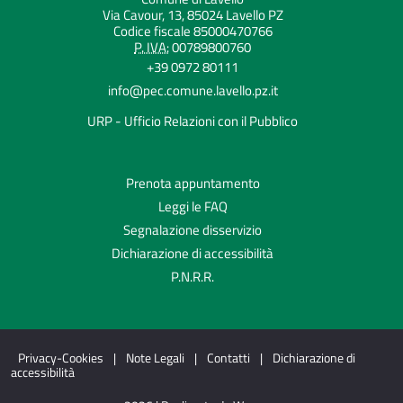
Via Cavour, 13, 85024 Lavello PZ
Codice fiscale 85000470766
P. IVA:
00789800760
+39 0972 80111
info@pec.comune.lavello.pz.it
URP - Ufficio Relazioni con il Pubblico
Prenota appuntamento
Leggi le FAQ
Segnalazione disservizio
Dichiarazione di accessibilità
P.N.R.R.
Privacy-Cookies
|
Note Legali
|
Contatti
|
Dichiarazione di
accessibilità