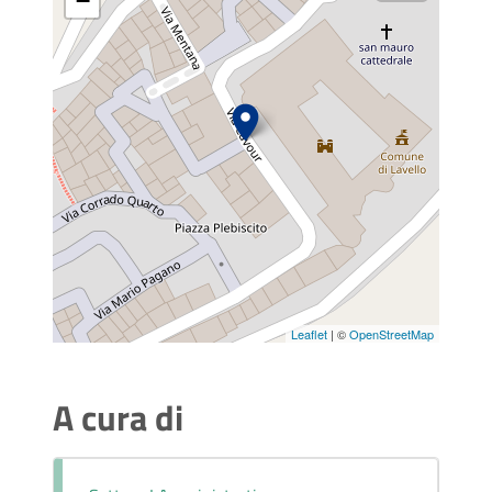
−
Leaflet
| ©
OpenStreetMap
A cura di