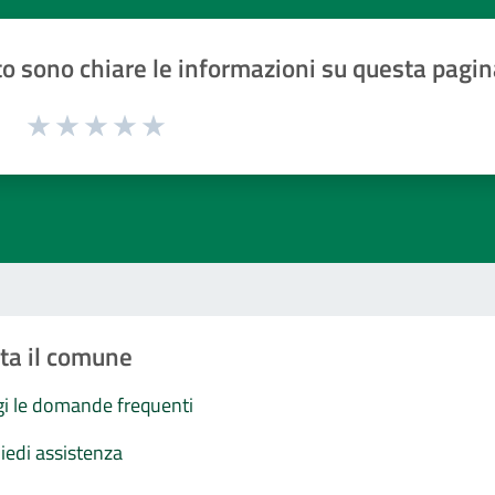
o sono chiare le informazioni su questa pagin
1 a 5 stelle la pagina
Valuta 1 stelle su 5
Valuta 2 stelle su 5
Valuta 3 stelle su 5
Valuta 4 stelle su 5
Valuta 5 stelle su 5
ta il comune
i le domande frequenti
iedi assistenza