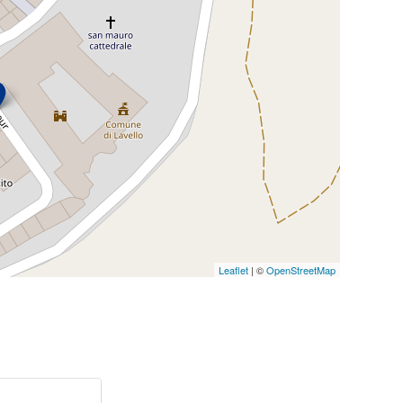
Leaflet
| ©
OpenStreetMap