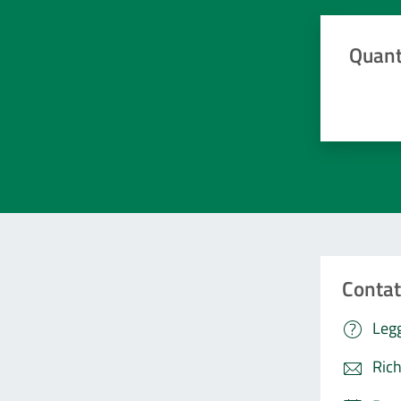
Quant
Valuta da 
Contat
Legg
Rich