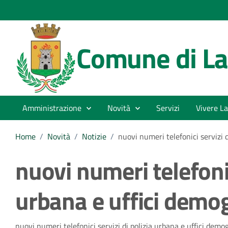
Comune di La
Amministrazione
Novità
Servizi
Vivere La
Home
/
Novità
/
Notizie
/
nuovi numeri telefonici servizi d
nuovi numeri telefonic
urbana e uffici demog
nuovi numeri telefonici servizi di polizia urbana e uffici demog