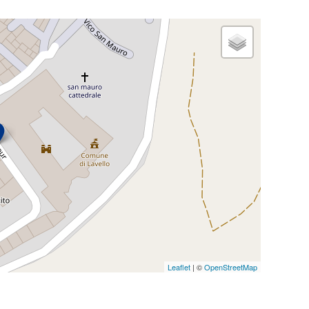
Leaflet
| ©
OpenStreetMap