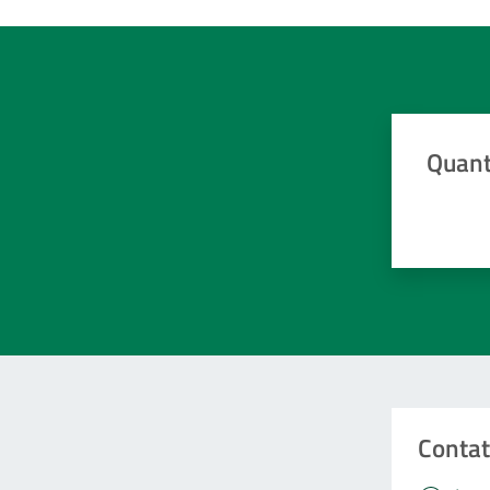
Quant
Valuta da 
Contat