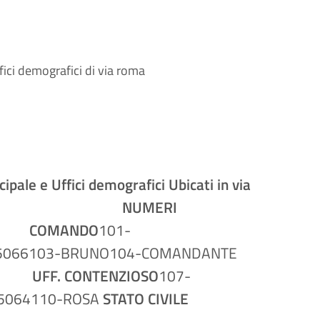
ffici demografici di via roma
icipale e Uffici demografici
Ubicati in via
NTERNI NUMERI
NDO
101-
66
103-BRUNO
104-COMANDANTE
RI
UFF. CONTENZIOSO
107-
64
110-ROSA
STATO CIVILE