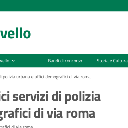
vello
vello
Bandi di concorso
Storia e Cultura
i polizia urbana e uffici demografici di via roma
i servizi di polizia
rafici di via roma
rafici di via roma