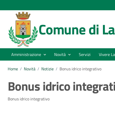
Comune di La
Amministrazione
Novità
Servizi
Vivere La
Home
/
Novità
/
Notizie
/
Bonus idrico integrativo
Bonus idrico integrat
Dettagli della notizia
Bonus idrico integrativo