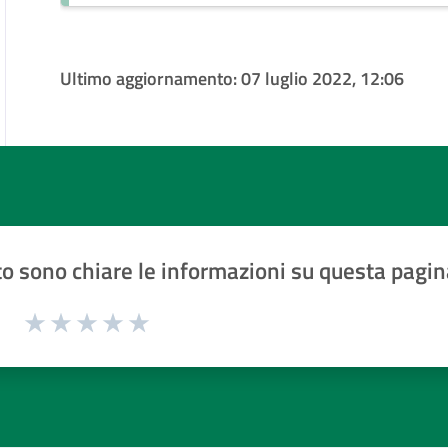
Ultimo aggiornamento:
07 luglio 2022, 12:06
o sono chiare le informazioni su questa pagin
1 a 5 stelle la pagina
Valuta 1 stelle su 5
Valuta 2 stelle su 5
Valuta 3 stelle su 5
Valuta 4 stelle su 5
Valuta 5 stelle su 5