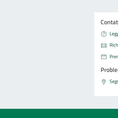
Contat
Legg
Rich
Pre
Proble
Segn