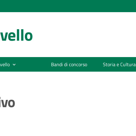
vello
vello
Bandi di concorso
Storia e Cultura
ivo