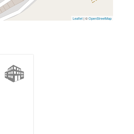
Leaflet
| ©
OpenStreetMap