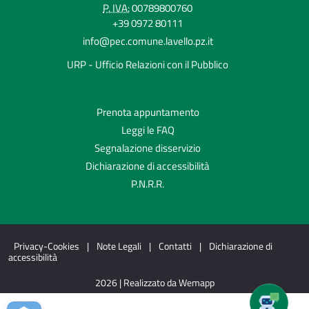
P. IVA:
00789800760
+39 0972 80111
info@pec.comune.lavello.pz.it
URP - Ufficio Relazioni con il Pubblico
Prenota appuntamento
Leggi le FAQ
Segnalazione disservizio
Dichiarazione di accessibilità
P.N.R.R.
Privacy-Cookies
|
Note Legali
|
Contatti
|
Dichiarazione di
accessibilità
2026 | Realizzato da Wemapp