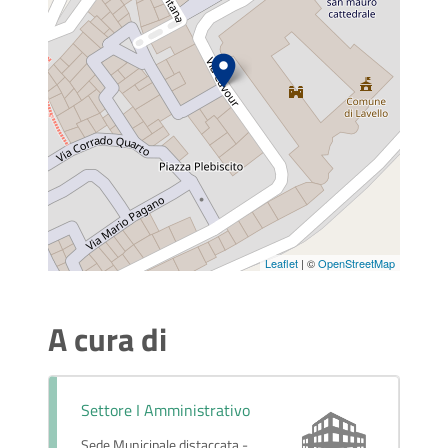
Leaflet
| ©
OpenStreetMap
A cura di
Settore I Amministrativo
Sede Municipale distaccata -