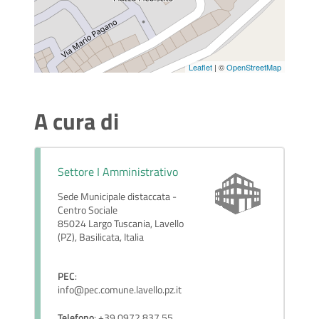
Leaflet
| ©
OpenStreetMap
A cura di
Settore I Amministrativo
Sede Municipale distaccata -
Centro Sociale
85024 Largo Tuscania, Lavello
(PZ), Basilicata, Italia
PEC
:
info@pec.comune.lavello.pz.it
Telefono
: +39 0972 837 55