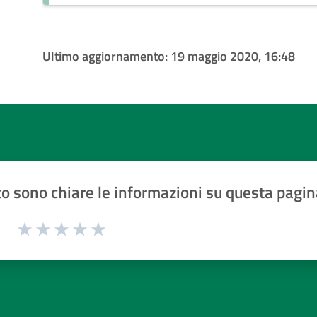
Ultimo aggiornamento:
19 maggio 2020, 16:48
o sono chiare le informazioni su questa pagin
1 a 5 stelle la pagina
Valuta 1 stelle su 5
Valuta 2 stelle su 5
Valuta 3 stelle su 5
Valuta 4 stelle su 5
Valuta 5 stelle su 5