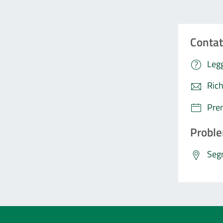
Contat
Legg
Rich
Pre
Proble
Segn