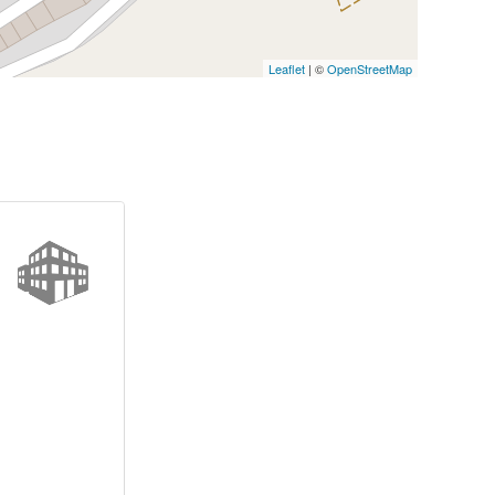
Leaflet
| ©
OpenStreetMap