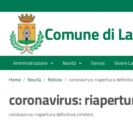
Comune di La
Amministrazione
Novità
Servizi
Vivere La
Home
/
Novità
/
Notizie
/
coronavirus: riapertura definiti
coronavirus: riapertur
Dettagli della notizia
coronavirus: riapertura definitiva cimitero