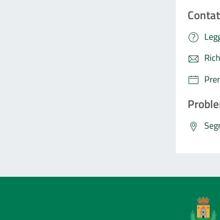
Contat
Legg
Rich
Pre
Proble
Segn