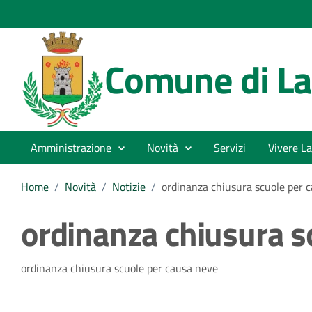
Comune di La
Amministrazione
Novità
Servizi
Vivere La
Home
/
Novità
/
Notizie
/
ordinanza chiusura scuole per 
ordinanza chiusura s
Dettagli della notizia
ordinanza chiusura scuole per causa neve