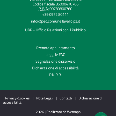
Codice fiscale 85000470766
P. IVA:
00789800760
+39 0972 80111
info@pec.comune.lavello.pz.it
URP - Ufficio Relazioni con il Pubblico
Prenota appuntamento
Leggi le FAQ
Segnalazione disservizio
Dichiarazione di accessibilità
P.N.R.R.
Privacy-Cookies
|
Note Legali
|
Contatti
|
Dichiarazione di
accessibilità
2026 | Realizzato da Wemapp