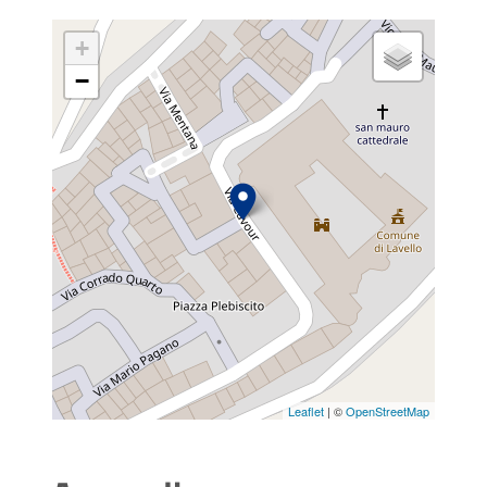
+
−
Leaflet
| ©
OpenStreetMap