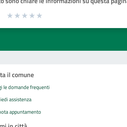
o sono chiare le informazioni su questa pagin
1 a 5 stelle la pagina
Valuta 1 stelle su 5
Valuta 2 stelle su 5
Valuta 3 stelle su 5
Valuta 4 stelle su 5
Valuta 5 stelle su 5
ta il comune
i le domande frequenti
iedi assistenza
nota appuntamento
mi in città