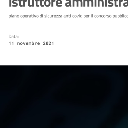
istruttore amministra
Dettagli della notizia
piano operativo di sicurezza anti covid per il concorso pubblic
Data:
11 novembre 2021