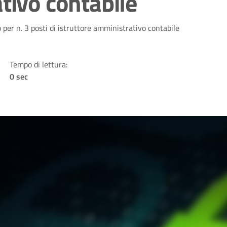
tivo contabile
o per n. 3 posti di istruttore amministrativo contabile
Tempo di lettura:
0 sec