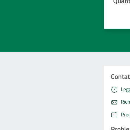
Quant
Valuta da 
Contat
Legg
Rich
Pre
Proble