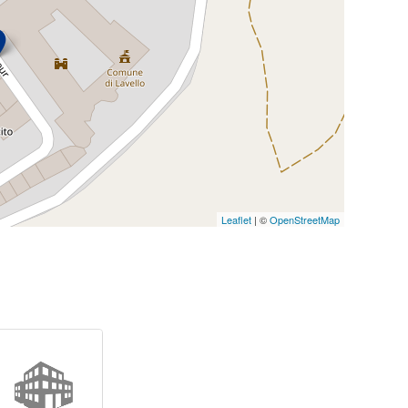
Leaflet
| ©
OpenStreetMap