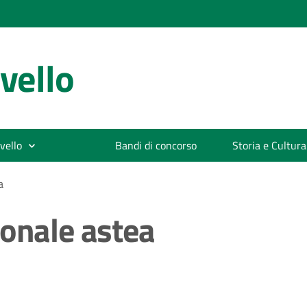
vello
vello
Bandi di concorso
Storia e Cultura
a
sonale astea