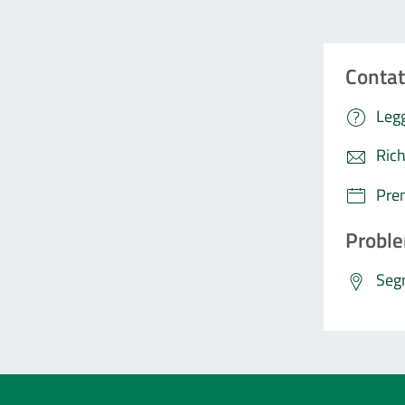
Contat
Legg
Rich
Pre
Proble
Segn