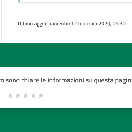
Ultimo aggiornamento:
12 febbraio 2020, 09:30
o sono chiare le informazioni su questa pagin
1 a 5 stelle la pagina
Valuta 1 stelle su 5
Valuta 2 stelle su 5
Valuta 3 stelle su 5
Valuta 4 stelle su 5
Valuta 5 stelle su 5