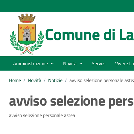
Comune di La
Amministrazione
Novità
Servizi
Vivere La
Home
/
Novità
/
Notizie
/
avviso selezione personale aste
avviso selezione per
Dettagli della notizia
avviso selezione personale astea