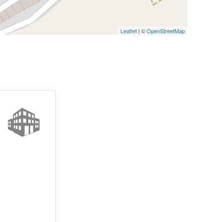
Leaflet
| ©
OpenStreetMap