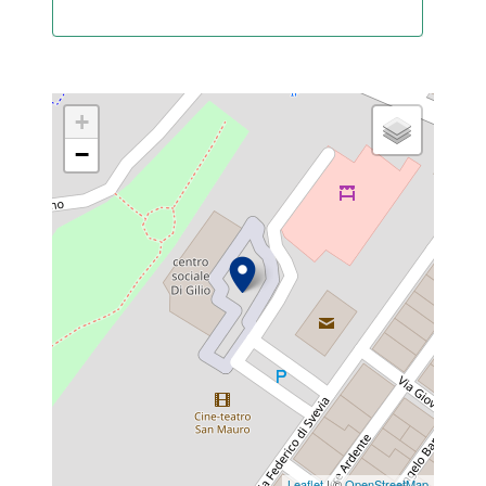
+
−
Leaflet
| ©
OpenStreetMap